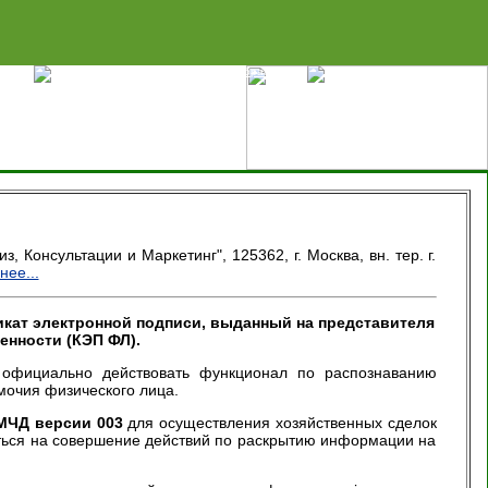
цей
Добавить в избранное
Карта сервера
 Консультации и Маркетинг", 125362, г. Москва, вн. тер. г.
ее...
ат электронной подписи, выданный на представителя
енности (КЭП ФЛ).
официально действовать функционал по распознаванию
очия физического лица.
МЧД версии 003
для осуществления хозяйственных сделок
ться на совершение действий по раскрытию информации на