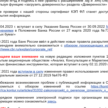
анную МЧД и подпись к ней (файлы с расширением .sig и .xml) сле
льзуя функцию «загрузить доверенность» раздела «Доверенности» 
е проверки с нашей стороны сертификат КЭП ФЛ станет досту
рытия информации.
.04.2023 г. вступает в силу Указание Банка России от 30.09.2022
нениями
в Положение Банка России от 27 марта 2020 года №7
ых бумаг»
0.2021 года Банк России ввёл в действие новые правила раскрыт
мендуем внимательно ознакомиться с
обзором произошедших и
://www.cbr.ru/explan/corporate_rel/
.
ащаем ваше внимание
на новую редакцию изложения пунктов 1.3
ытым акционерным обществом «Анализ, Консультации и Маркетин
ных финансовых инструментах, которая вступает в силу 02.11.2020 
7.2021 года
вступили в силу
изменения правил использования элект
ральным законом от 27.12.2019 №476-ФЗ
збежание возникновения проблем с публикацией информации в 
акомиться с обзором изменений по ссылке
https://kon
://ca.kontur.ru/articles/31032-zakonoproekt_o_perenose_izmeneniy_v
рядком применения электронной подписи при организации в
рмации можно ознакомиться
здесь
.