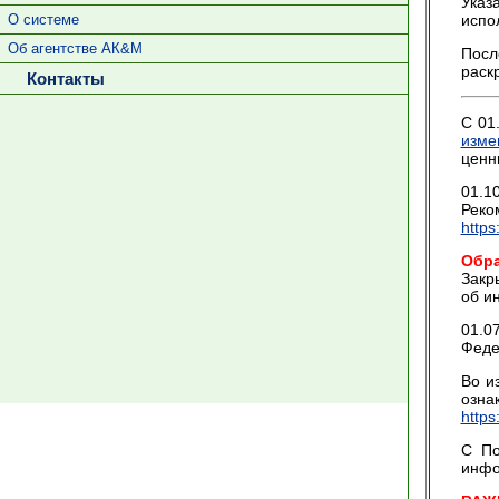
Указ
О системе
испо
Об агентстве АК&М
Посл
раск
Контакты
С 01
изме
ценн
01.1
Реко
https
Обр
Закр
об и
01.0
Феде
Во и
озн
https
С По
инфо