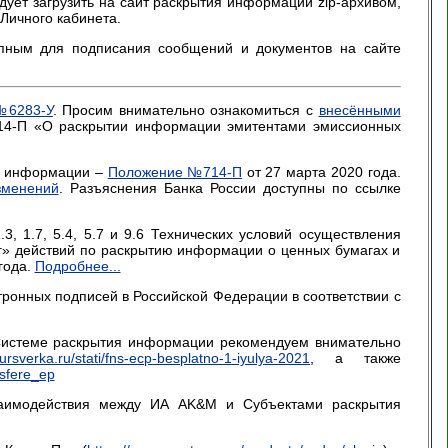
дует загрузить на сайт раскрытия информации zip-архивом,
Личного кабинета.
пным для подписания сообщений и документов на сайте
№6283-У
. Просим внимательно ознакомиться с
внесёнными
14-П «О раскрытии информации эмитентами эмиссионных
ия информации –
Положение №714-П
от 27 марта 2020 года.
зменений
. Разъяснения Банка России доступны по ссылке
, 1.7, 5.4, 5.7 и 9.6 Технических условий осуществления
г» действий по раскрытию информации о ценных бумагах и
года.
Подробнее...
ронных подписей в Российской Федерации в соответствии с
Системе раскрытия информации рекомендуем внимательно
tursverka.ru/stati/fns-ecp-besplatno-1-iyulya-2021
, а также
_sfere_ep
заимодействия между ИА AK&M и Субъектами раскрытия