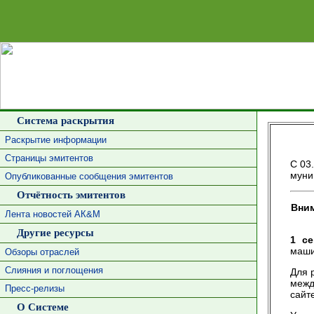
Система раскрытия
Раскрытие информации
Страницы эмитентов
С 03
муни
Опубликованные сообщения эмитентов
Отчётность эмитентов
Вним
Лента новостей АК&М
Другие ресурсы
1 се
маши
Обзоры отраслей
Слияния и поглощения
Для 
межд
Пресс-релизы
сайт
О Системе