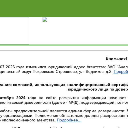
Сделать домашней страни
Внимание!
.07.2026 года изменился юридический адрес Агентства: ЗАО "Анализ,
ципальный округ Покровское-Стрешнево, ул. Водников, д.2.
Подробн
анию компаний, использующих квалифицированный сертифик
юридического лица по довер
нтября 2024
года на сайте раскрытия информации начинает 
ночитаемой доверенности (далее - МЧД), подтверждающей полном
работы предпочтительной является единая форма доверенности:
у организациями. Полномочия обязательно должны распространя
е уполномоченного агентства.
Подробнее...