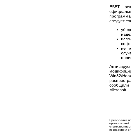
ESET рек
официал
программа
следует с
убед
наде
испо
софт
не п
случ
прои
Антивиру
модифици
Win32/Ho
распростр
сообщили 
Microsoft.
Пресс-релиз п
организацие
ответственно
последствия ег