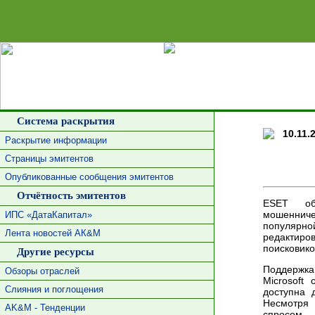
Сделать 
Система раскрытия
10.11.
Раскрытие информации
Страницы эмитентов
Опубликованные сообщения эмитентов
Отчётность эмитентов
ESET обн
мошеннич
ИПС «ДатаКапитал»
популярно
Лента новостей АК&М
редактиров
поисковико
Другие ресурсы
Поддержк
Обзоры отраслей
Microsoft
Слияния и поглощения
доступна 
Несмотря
AK&M - Тенденции
спросом,