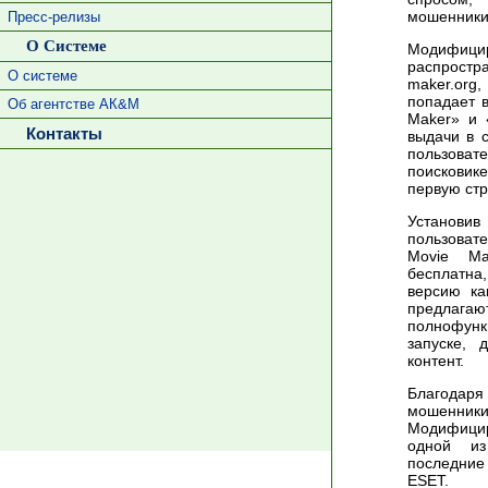
мошенник
Пресс-релизы
О Системе
Модифицир
распрост
О системе
maker.org,
попадает 
Об агентстве АК&М
Maker» и 
Контакты
выдачи в 
пользоват
поисковик
первую ст
Установи
пользоват
Movie Ma
бесплатн
версию ка
предлага
полнофунк
запуске, 
контент.
Благодар
мошенники
Модифицир
одной из
последние
ESET.