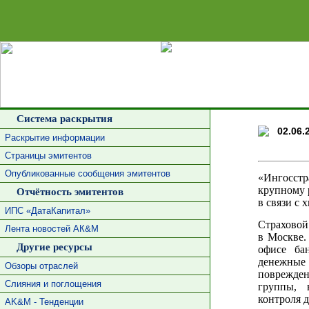
Сделать 
Система раскрытия
02.06.
Раскрытие информации
Страницы эмитентов
Опубликованные сообщения эмитентов
«Ингосст
крупному 
Отчётность эмитентов
в связи с
ИПС «ДатаКапитал»
Страховой
Лента новостей АК&М
в Москве.
Другие ресурсы
офисе ба
денежны
Обзоры отраслей
поврежде
Слияния и поглощения
группы, 
контроля д
AK&M - Тенденции