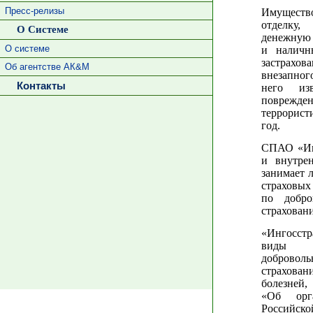
Пресс-релизы
Имущест
отделку,
О Системе
денежную 
О системе
и наличн
застрахо
Об агентстве АК&М
внезапног
Контакты
него из
поврежден
террорист
год.
СПАО «Инг
и внутре
занимает 
страховых
по добро
страхован
«Ингосстр
виды им
добровол
страхова
болезней,
«Об орг
Российс