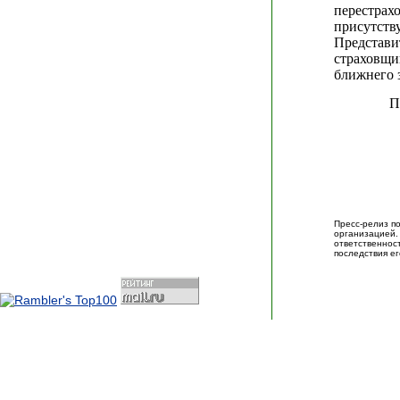
перестрах
присутств
Представ
страховщи
ближнего 
П
Пресс-релиз п
организаци
ответственно
последствия ег