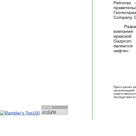
Petronas 
правитель
Геологора
Company, O
Разр
компания
иракской
Gazprom 
являются
нефти».
Пресс-релиз п
организаци
ответственно
последствия ег