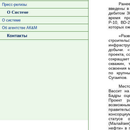
Ране
Пресс-релизы
введены в
О Системе
дебитом 3
время пр
О системе
Р-10, BD-2
которых ож
Об агентстве АК&М
Контакты
«Раз
строитель
инфрастру
добычи. «
проекта, с
сокращае
скважин, 
освоения м
по крупн
Сугаипов.
Место
Вассит на
Бадры оц
Проект р
возможным
правительс
консорци
статусе о
(Малайзия)
нефти» в 