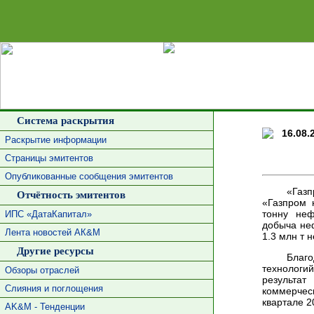
Сделать 
Система раскрытия
16.08.
Раскрытие информации
Страницы эмитентов
Опубликованные сообщения эмитентов
«Газ
Отчётность эмитентов
«Газпром 
тонну неф
ИПС «ДатаКапитал»
добыча не
Лента новостей АК&М
1.3 млн т 
Другие ресурсы
Благ
технолог
Обзоры отраслей
результат
Слияния и поглощения
коммерческ
квартале 2
AK&M - Тенденции