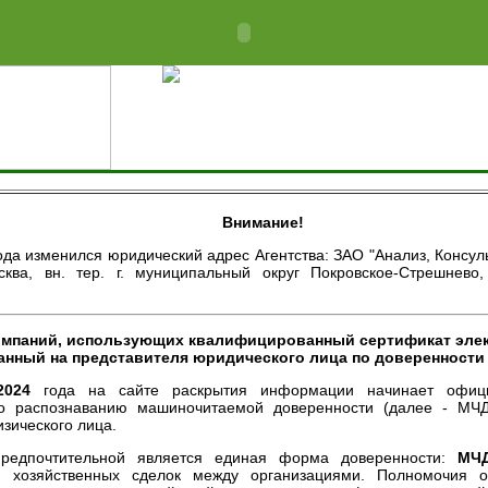
Сделать домашней страни
Внимание!
ода изменился юридический адрес Агентства: ЗАО "Анализ, Консул
сква, вн. тер. г. муниципальный округ Покровское-Стрешнево,
мпаний, использующих квалифицированный сертификат элек
нный на представителя юридического лица по доверенности 
2024
года на сайте раскрытия информации начинает офици
о распознаванию машиночитаемой доверенности (далее - МЧД
зического лица.
редпочтительной является единая форма доверенности:
МЧД
я хозяйственных сделок между организациями. Полномочия о