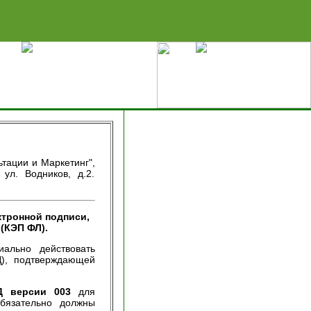
цей
Добавить в избранное
Карта сервера
ьтации и Маркетинг",
 ул. Водников, д.2.
тронной подписи,
(КЭП ФЛ).
ально действовать
), подтверждающей
 версии 003
для
бязательно должны