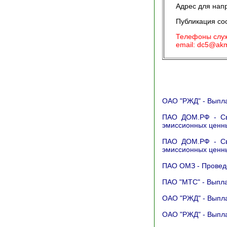
Адрес для нап
Публикация соо
Телефоны служб
email: dc5@akm
ОАО "РЖД" - Выпл
ПАО ДОМ.РФ - Све
эмиссионных ценн
ПАО ДОМ.РФ - Све
эмиссионных ценн
ПАО ОМЗ - Проведе
ПАО "МТС" - Выпл
ОАО "РЖД" - Выпл
ОАО "РЖД" - Выпл