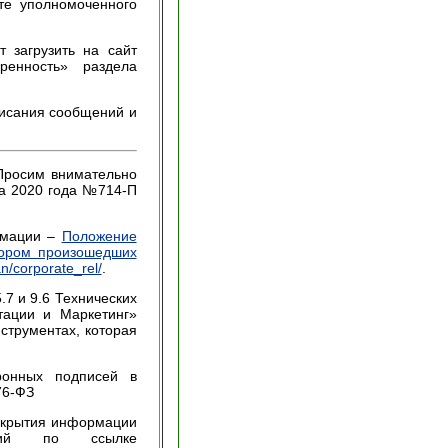
те уполномоченного
 загрузить на сайт
ренность» раздела
писания сообщений и
Просим внимательно
а 2020 года №714-П
ормации –
Положение
ором произошедших
an/corporate_rel/
.
.7 и 9.6 Технических
тации и Маркетинг»
струментах, которая
ронных подписей в
76-ФЗ
скрытия информации
ений по ссылке