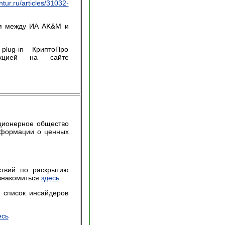
ntur.ru/articles/31032-
ия между ИА AK&M и
ug-in КриптоПро
кцией на сайте
ционерное общество
нформации о ценных
ствий по раскрытию
знакомиться
здесь
.
 список инсайдеров
есь