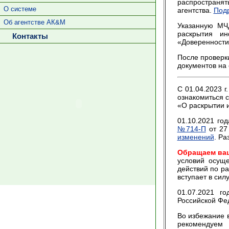
распространят
О системе
агентства.
Подр
Об агентстве АК&М
Указанную МЧД
раскрытия ин
Контакты
«Доверенности
После проверк
документов на
С 01.04.2023 г
ознакомиться 
«О раскрытии 
01.10.2021 го
№714-П
от 27
изменений
. Ра
Обращаем ва
условий осущ
действий по р
вступает в сил
01.07.2021 г
Российской Фе
Во избежание 
рекоменду