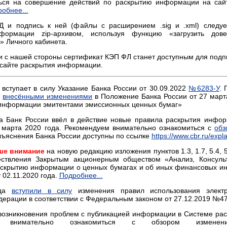
ься на совершение действий по раскрытию информации на сай
обнее...
 и подпись к ней (файлы с расширением .sig и .xml) следует
формации zip-архивом, используя функцию «загрузить дове
» Личного кабинета.
и с нашей стороны сертификат КЭП ФЛ станет доступным для под
 сайте раскрытия информации.
. вступает в силу Указание Банка России от 30.09.2022
№6283-У
. 
с
внесёнными изменениями
в Положение Банка России от 27 март
информации эмитентами эмиссионных ценных бумаг»
да Банк России ввёл в действие новые правила раскрытия инф
 марта 2020 года. Рекомендуем внимательно ознакомиться с
обз
зъяснения Банка России доступны по ссылке
https://www.cbr.ru/expl
ше внимание
на новую редакцию изложения пунктов 1.3, 1.7, 5.4, 5
ествления Закрытым акционерным обществом «Анализ, Консуль
аскрытию информации о ценных бумагах и об иных финансовых ин
у 02.11.2020 года.
Подробнее...
ода
вступили в силу
изменения правил использования элект
дерации в соответствии с Федеральным законом от 27.12.2019 №4
возникновения проблем с публикацией информации в Системе ра
ем внимательно ознакомиться с обзором измен