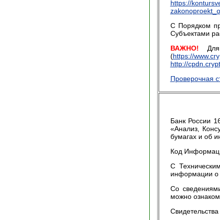
https://kontursv
zakonoproekt_
С Порядком пр
Субъектами ра
ВАЖНО!
Для 
(
https://www.cr
http://cpdn.cryp
Проверочная с
Банк России 1
«Анализ, Конс
бумагах и об 
Код Информаци
С Технически
информации о 
Со сведениями
можно ознако
Свидетельства