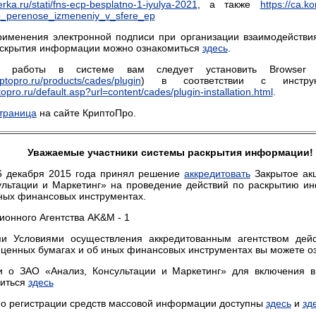
erka.ru/stati/fns-ecp-besplatno-1-iyulya-2021
, а также
https://ca.ko
o_perenose_izmeneniy_v_sfere_ep
именения электронной подписи при организации взаимодейств
скрытия информации можно ознакомиться
здесь
.
работы в системе вам следует установить Browser pl
yptopro.ru/products/cades/plugin
) в соответствии с инстру
topro.ru/default.asp?url=content/cades/plugin-installation.html
.
траница
на сайте КриптоПро.
Уважаемые участники системы раскрытия информации!
6 декабря 2015 года принял решение
аккредитовать
Закрытое ак
ультации и Маркетинг» на проведение действий по раскрытию и
иных финансовых инструментах.
онного Агентства AK&M - 1
ми Условиями осуществления аккредитованным агентством дей
ценных бумагах и об иных финансовых инструментах вы можете о
 о ЗАО «Анализ, Консультации и Маркетинг» для включения в
миться
здесь
 о регистрации средств массовой информации доступны
здесь
и
зд